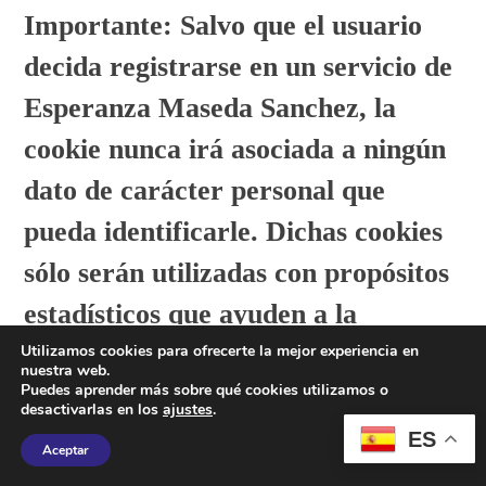
Importante: Salvo que el usuario
decida registrarse en un servicio de
Esperanza Maseda Sanchez, la
cookie nunca irá asociada a ningún
dato de carácter personal que
pueda identificarle. Dichas cookies
sólo serán utilizadas con propósitos
estadísticos que ayuden a la
optimización de la experiencia de
Utilizamos cookies para ofrecerte la mejor experiencia en
nuestra web.
Puedes aprender más sobre qué cookies utilizamos o
los usuarios en el sitio.
desactivarlas en los
ajustes
.
ES
Aceptar
Cookies de publicidad