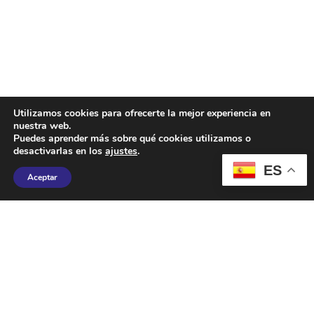
Utilizamos cookies para ofrecerte la mejor experiencia en
nuestra web.
Puedes aprender más sobre qué cookies utilizamos o
Dirigido para todas aquellas
desactivarlas en los
ajustes
.
ES
personas que quieran aprender
Aceptar
a realizarse un maquillaje
personalizado de manera
sencilla y rápida para el día a
día. Aprenderemos a cuidar el
rostro y veremos qué productos